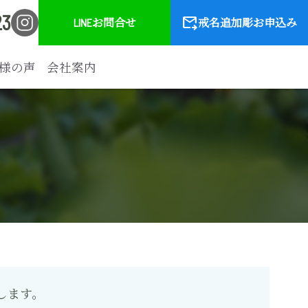
23
forward_to_inbox
LINEお問合せ
戒名追加彫お申込み
様の声
会社案内
します。