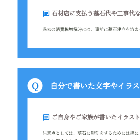
石材店に支払う墓石代や工事代な
chat
過去の消費税増税時には、事前に墓石建立を済ま
自分で書いた文字やイラス
ご自身やご家族が書いたイラスト
chat
注意点としては、墓石に彫刻をするためには線に