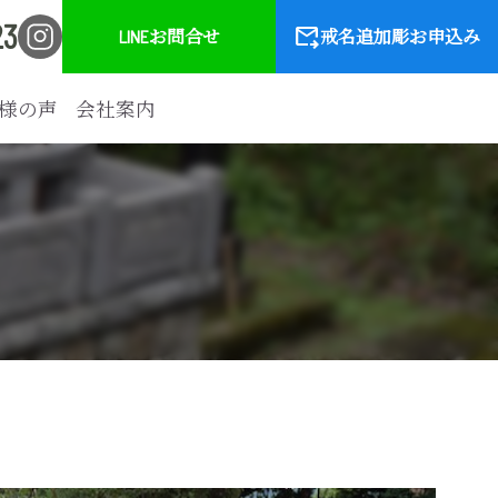
23
forward_to_inbox
LINEお問合せ
戒名追加彫お申込み
様の声
会社案内